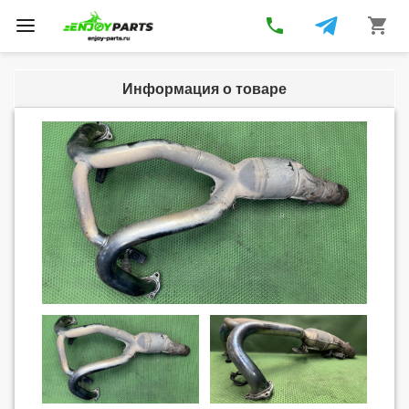
phone
shopping_cart
Toggle
navigation
Информация о товаре