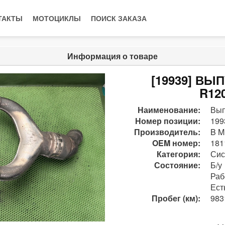
ТАКТЫ
МОТОЦИКЛЫ
ПОИСК ЗАКАЗА
Информация о товаре
[19939] В
R12
Наименование:
Вып
Номер позиции:
199
Производитель:
B M
OEM номер:
181
Категория:
Сис
Состояние:
Б/у
Раб
Ест
Пробег (км):
983