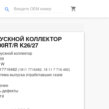
shopping_cart
search
ЫПУСКНОЙ КОЛЛЕКТОР
00RT/R K26/27
ускной коллектор
39
 W
17716482
(1811 7716482, 18 11 7 716 482)
тема выпуска отработавших газов
очее
ь дефекты
19