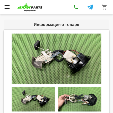
phone
shopping_cart
Toggle
navigation
Информация о товаре