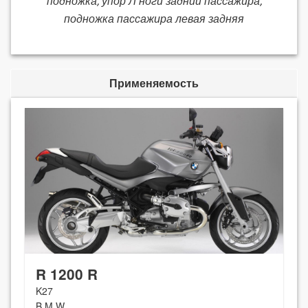
подножка, упор Л ноги задний пассажира,
подножка пассажира левая задняя
Применяемость
R 1200 R
K27
B M W