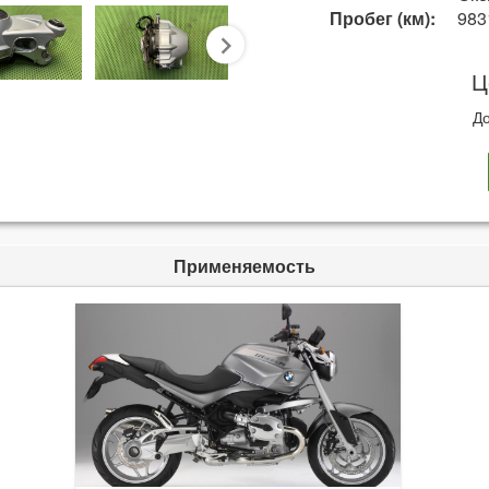
Пробег (км):
983
next
Ц
До
Применяемость