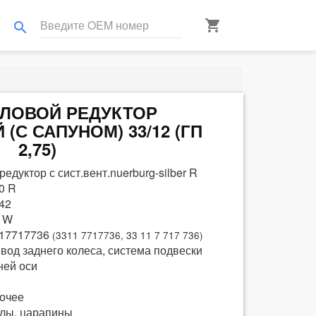
shopping_cart
search
УГЛОВОЙ РЕДУКТОР
(С САПУНОМ) 33/12 (ГП
2,75)
.редуктор с сист.вент.nuerburg-silber R
0 R
42
 W
17717736
(3311 7717736, 33 11 7 717 736)
вод заднего колеса, система подвески
ней оси
очее
лы, царапины