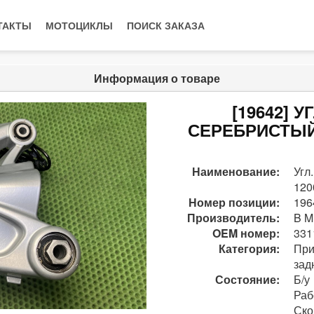
ТАКТЫ
МОТОЦИКЛЫ
ПОИСК ЗАКАЗА
Информация о товаре
[19642] 
СЕРЕБРИСТЫЙ 
Наименование:
Угл
120
Номер позиции:
196
Производитель:
B M
OEM номер:
331
Категория:
При
зад
Состояние:
Б/у
Раб
Ско