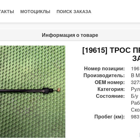
ТАКТЫ
МОТОЦИКЛЫ
ПОИСК ЗАКАЗА
Информация о товаре
[19615] ТРОС
З
Номер позиции:
196
Производитель:
B M
OEM номер:
327
Категория:
Рул
Состояние:
Б/у
Раб
Ско
Пробег (км):
983