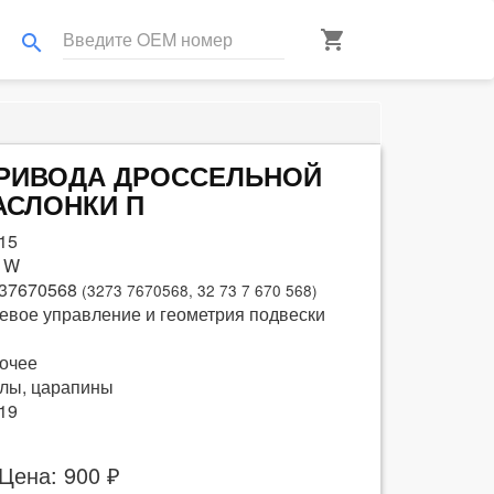
shopping_cart
search
 ПРИВОДА ДРОССЕЛЬНОЙ
АСЛОНКИ П
15
 W
37670568
(3273 7670568, 32 73 7 670 568)
евое управление и геометрия подвески
очее
лы, царапины
19
Цена: 900 ₽