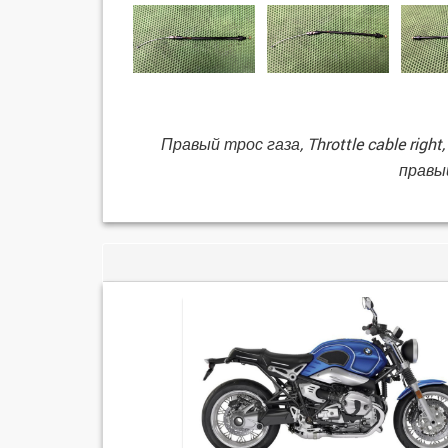
Правый трос газа, Throttle cable right,
правый
G/S