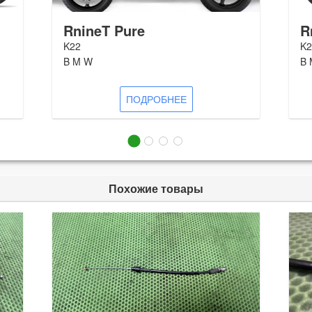
RnineT Pure
R
K22
K2
B M W
B 
ПОДРОБНЕЕ
Похожие товары