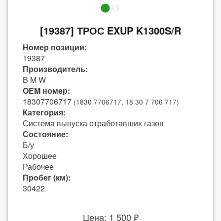
[19387] ТРОС EXUP K1300S/R
Номер позиции:
19387
Производитель:
B M W
OEM номер:
18307706717
(1830 7706717, 18 30 7 706 717)
Категория:
Система выпуска отработавших газов
Состояние:
Б/у
Хорошее
Рабочее
Пробег (км):
30422
Цена: 1 500 ₽