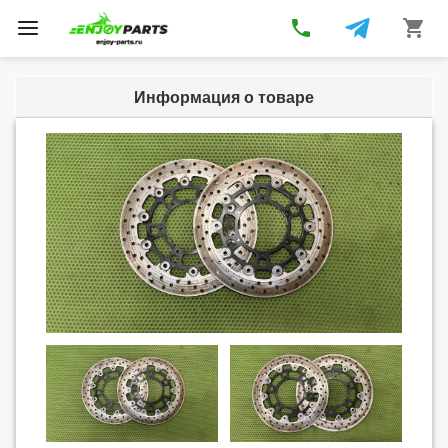
phone
shopping_cart
Toggle
navigation
Информация о товаре