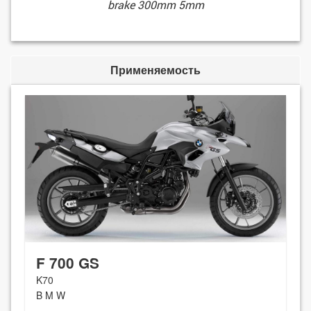
brake 300mm 5mm
Применяемость
F 700 GS
K70
B M W