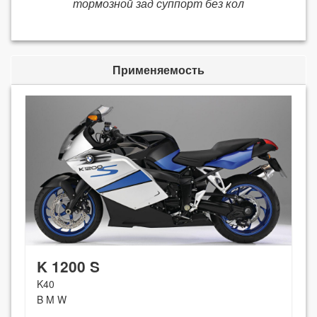
тормозной зад суппорт без кол
Применяемость
K 1200 S
K40
B M W