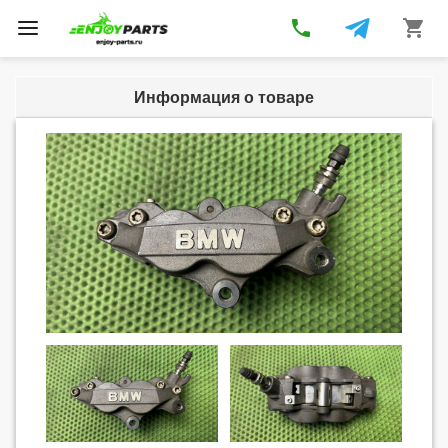
phone
shopping_cart
Toggle
navigation
Информация о товаре