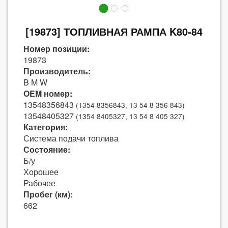
[19873] ТОПЛИВНАЯ РАМПА K80-84
Номер позиции:
19873
Производитель:
B M W
OEM номер:
13548356843
(1354 8356843, 13 54 8 356 843)
13548405327
(1354 8405327, 13 54 8 405 327)
Категория:
Система подачи топлива
Состояние:
Б/у
Хорошее
Рабочее
Пробег (км):
662