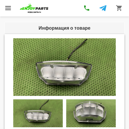
phone
shopping_cart
Toggle
navigation
Информация о товаре