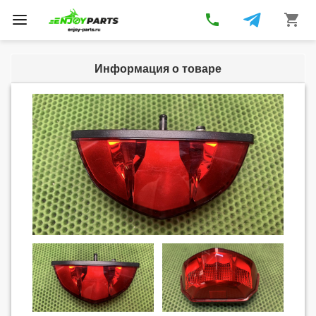
phone
shopping_cart
Toggle
navigation
Информация о товаре