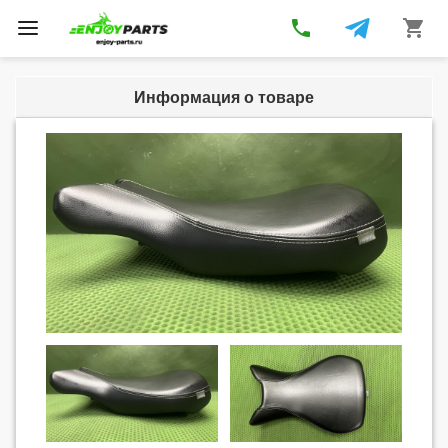
phone
shopping_cart
Toggle
navigation
Информация о товаре