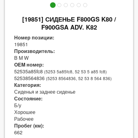
[19851] СИДЕНЬЕ F800GS K80 /
F900GSA ADV. K82
Номер позиции:
19851
Производитель:
B M W
OEM номер:
52535a85fc8
(5253 5a85fc8, 52 53 5 a85 fc8)
52538564836
(5253 8564836, 52 53 8 564 836)
Категория:
Сиденья и заднее сиденье
Состояние:
Б/у
Хорошее
Рабочее
Пробег (км):
662