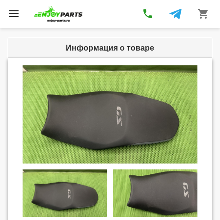
phone
shopping_cart
Toggle
navigation
Информация о товаре