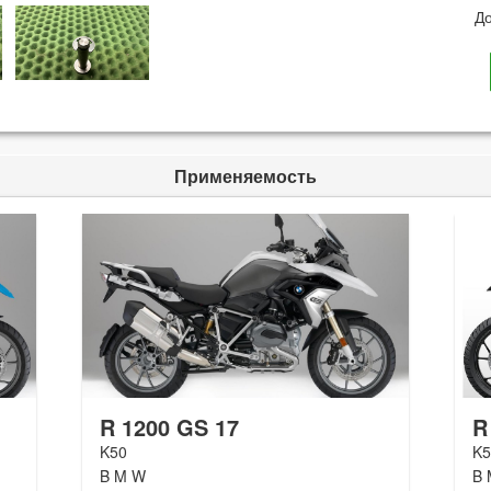
До
Применяемость
R 1200 GS 17
R
K50
K5
B M W
B 