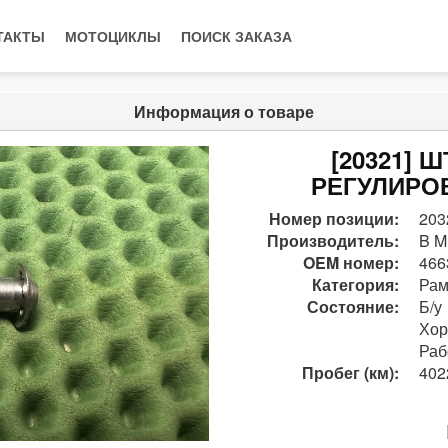
ТАКТЫ
МОТОЦИКЛЫ
ПОИСК ЗАКАЗА
Информация о товаре
[20321]
РЕГУЛИРОВ
Номер позиции:
203
Производитель:
B M
OEM номер:
466
Категория:
Рам
Состояние:
Б/у
Хо
Раб
Пробег (км):
402