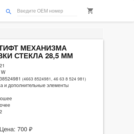
shopping_cart
search
 ШТИФТ МЕХАНИЗМА
КИ СТЕКЛА 28,5 ММ
21
 W
38524981
(4663 8524981, 46 63 8 524 981)
а и дополнительные элементы
рошее
очее
2
Цена: 700 ₽