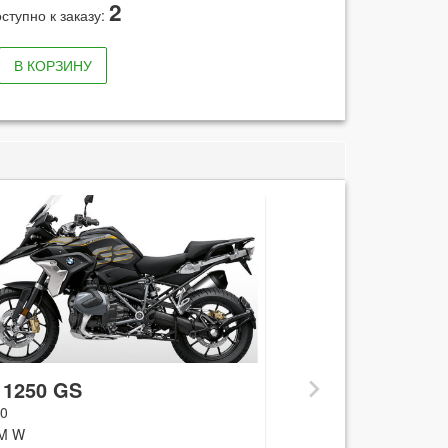
2
ступно к заказу:
В КОРЗИНУ
R 1250 GS 2
K50
next
 1250 GS
B M W
0
M W
ПОД