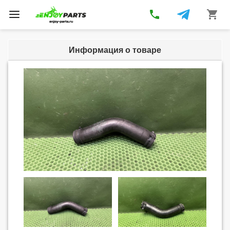
phone
shopping_cart
Toggle
navigation
Информация о товаре