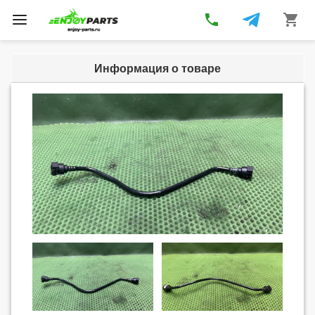
phone
shopping_cart
Toggle
navigation
Информация о товаре