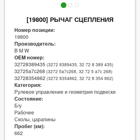
[19800] РЫЧАГ СЦЕПЛЕНИЯ
Номер позиции:
19800
Производитель:
B M W
OEM номер:
32728389435
(3272 8389435, 32 72 8 389 435)
32725a7c268
(3272 5a7c268, 32 72 5 a7c 268)
32728354862
(3272 8354862, 32 72 8 354 862)
Категория:
Рулевое управление и геометрия подвески
Состояние:
Б/у
Рабочее
Сколы, царапины
Пробег (км):
662