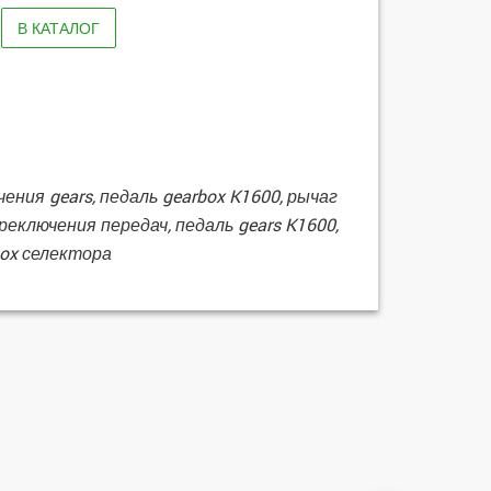
В КАТАЛОГ
ния gears, педаль gearbox K1600, рычаг
реключения передач, педаль gears K1600,
box селектора