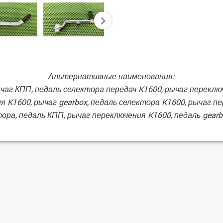
next
Альтернативные наименования:
чаг КПП, педаль селектора передач K1600, рычаг переключе
 K1600, рычаг gearbox, педаль селектора K1600, рычаг пе
ора, педаль КПП, рычаг переключения K1600, педаль gear