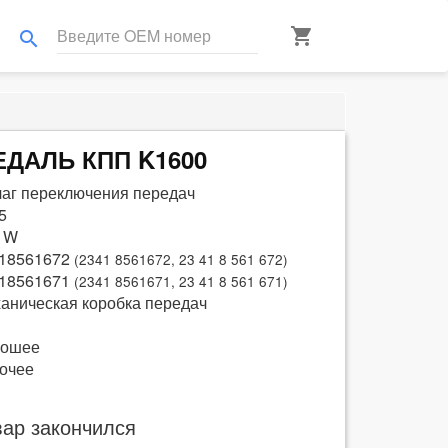
shopping_cart
search
ПЕДАЛЬ КПП K1600
аг переключения передач
5
 W
18561672
(2341 8561672, 23 41 8 561 672)
18561671
(2341 8561671, 23 41 8 561 671)
аническая коробка передач
рошее
очее
вар закончился