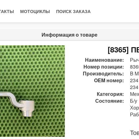
ТАКТЫ
МОТОЦИКЛЫ
ПОИСК ЗАКАЗА
Информация о товаре
[8365] 
Наименование:
Рыч
Номер позиции:
836
Производитель:
B M
OEM номер:
234
234
Категория:
Мех
Состояние:
Б/у
Хо
Раб
То