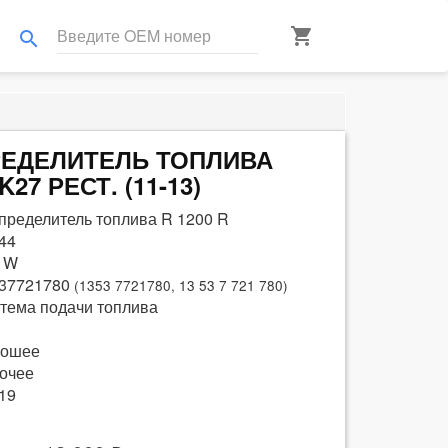
shopping_cart
search
ПРЕДЕЛИТЕЛЬ ТОПЛИВА
K27 РЕСТ. (11-13)
пределитель топлива R 1200 R
44
 W
37721780
(1353 7721780, 13 53 7 721 780)
тема подачи топлива
рошее
очее
19