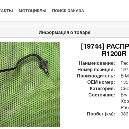
ТАКТЫ
МОТОЦИКЛЫ
ПОИСК ЗАКАЗА
Информация о товаре
[19744] РАС
R1200R 
Наименование:
Рас
Номер позиции:
197
Производитель:
B M
OEM номер:
135
Категория:
Сис
Состояние:
Б/у
Хо
Раб
Пробег (км):
983