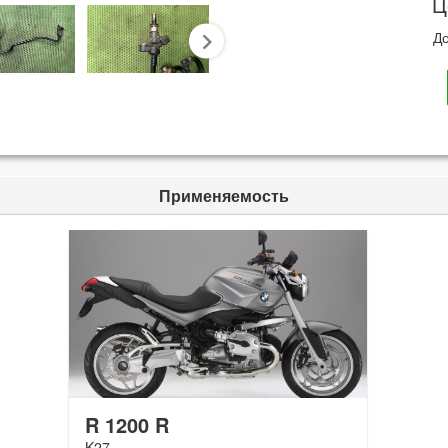
Ц
До
next
Применяемость
R 1200 R
K27