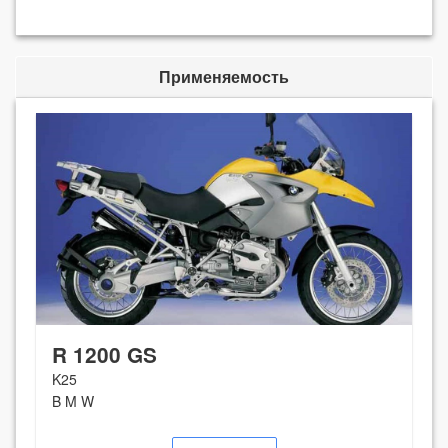
Применяемость
R 1200 GS
K25
B M W