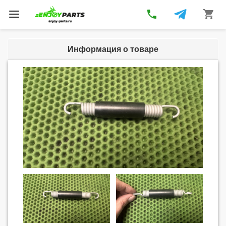
phone
shopping_cart
Toggle
navigation
Информация о товаре