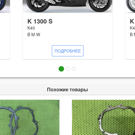
K 1300 S
K
K40
K4
B M W
B 
ПОДРОБНЕЕ
Похожие товары