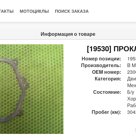
ТАКТЫ
МОТОЦИКЛЫ
ПОИСК ЗАКАЗА
Информация о товаре
[19530] ПРОК
Номер позиции:
195
Производитель:
B M
OEM номер:
230
Категория:
Дви
Мех
Состояние:
Б/у
Хо
Раб
Пробег (км):
304