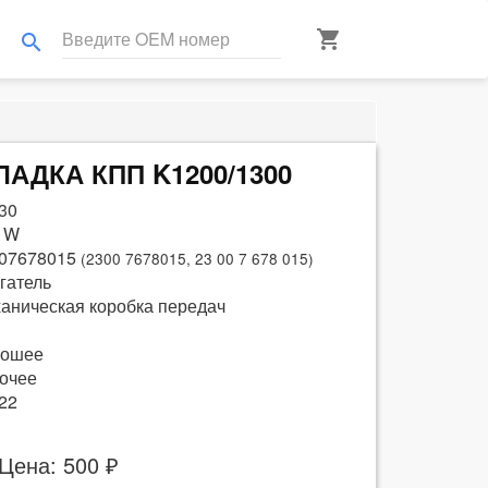
shopping_cart
search
ЛАДКА КПП K1200/1300
30
 W
07678015
(2300 7678015, 23 00 7 678 015)
гатель
аническая коробка передач
рошее
очее
22
Цена: 500 ₽