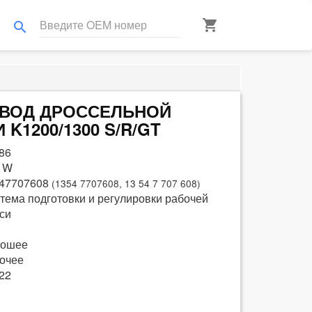
shopping_cart
search
РИВОД ДРОССЕЛЬНОЙ
K1200/1300 S/R/GT
86
 W
47707608
(1354 7707608, 13 54 7 707 608)
тема подготовки и регулировки рабочей
си
рошее
очее
22