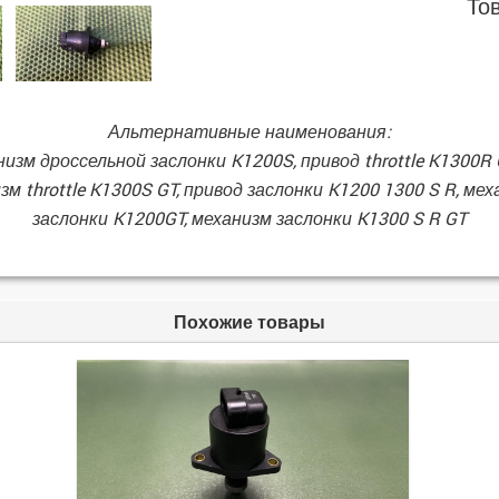
То
Альтернативные наименования:
низм дроссельной заслонки K1200S, привод throttle K1300R
м throttle K1300S GT, привод заслонки K1200 1300 S R, мех
заслонки K1200GT, механизм заслонки K1300 S R GT
Похожие товары