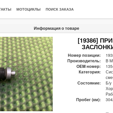
ТАКТЫ
МОТОЦИКЛЫ
ПОИСК ЗАКАЗА
Информация о товаре
[19386] П
ЗАСЛОНКИ 
Номер позиции:
193
Производитель:
B M
OEM номер:
135
Категория:
Сис
сме
Состояние:
Б/у
Хо
Раб
Пробег (км):
304