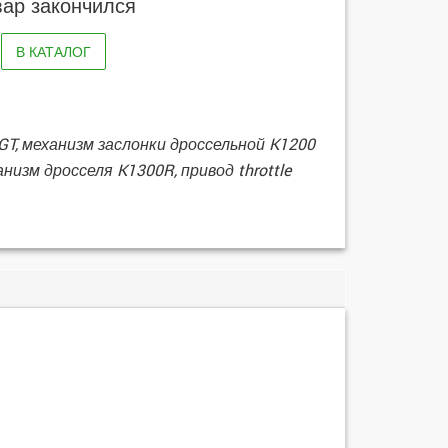
вар закончился
В КАТАЛОГ
 GT, механизм заслонки дроссельной K1200
анизм дросселя K1300R, привод throttle