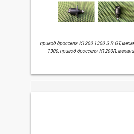
привод дросселя K1200 1300 S R GT, меха
1300, привод дросселя K1200R, механиз