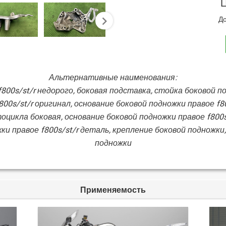
Ц
До
next
Альтернативные наименования:
800s/st/r недорого, боковая подставка, стойка боковой 
00s/st/r оригинал, основание боковой подножки правое f80
тоцикла боковая, основание боковой подножки правое f800s/
ки правое f800s/st/r деталь, крепление боковой подножки
подножки
Применяемость