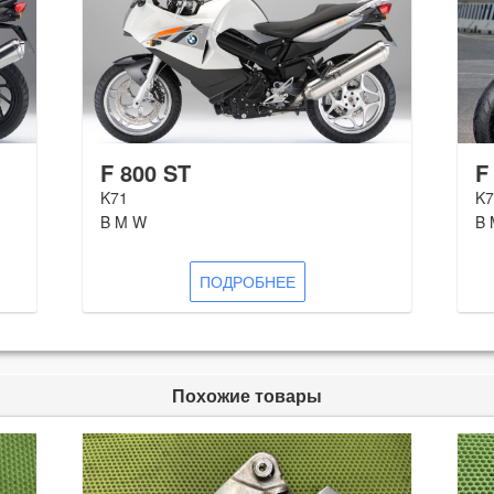
F 800 ST
F
K71
K7
B M W
B 
ПОДРОБНЕЕ
Похожие товары