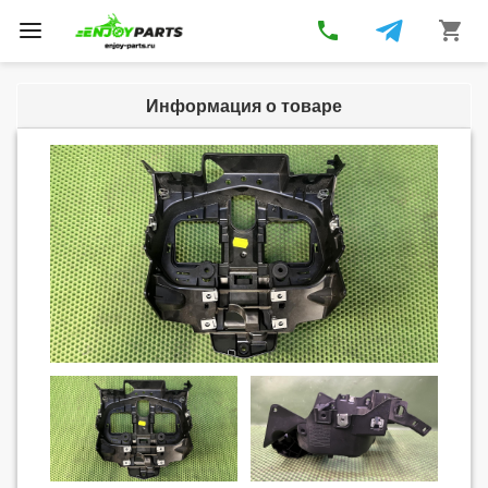
phone
shopping_cart
Toggle
navigation
Информация о товаре