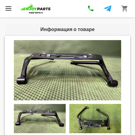
phone
shopping_cart
Toggle
navigation
Информация о товаре