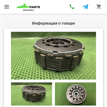
phone
shopping_cart
Toggle
navigation
Информация о товаре