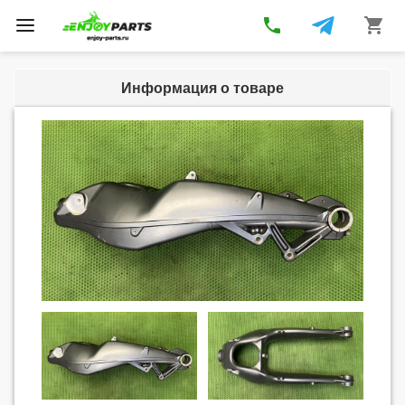
phone
shopping_cart
Toggle
navigation
Информация о товаре