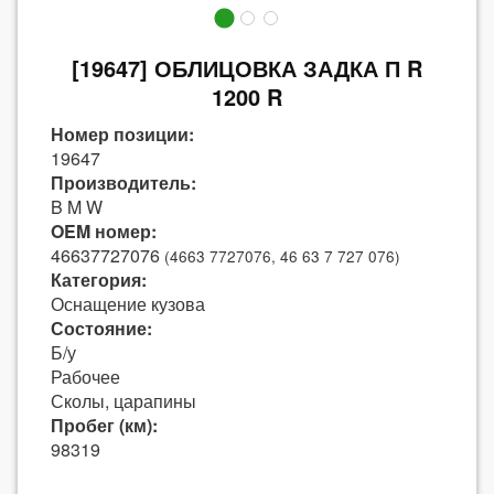
[19647] ОБЛИЦОВКА ЗАДКА П R
1200 R
Номер позиции:
19647
Производитель:
B M W
OEM номер:
46637727076
(4663 7727076, 46 63 7 727 076)
Категория:
Оснащение кузова
Состояние:
Б/у
Рабочее
Сколы, царапины
Пробег (км):
98319