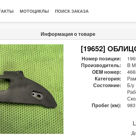
ТАКТЫ
МОТОЦИКЛЫ
ПОИСК ЗАКАЗА
Информация о товаре
[19652] ОБЛИЦ
Номер позиции:
196
Производитель:
B M
OEM номер:
466
Категория:
Рам
Состояние:
Б/у
Раб
Ско
Пробег (км):
983
Ц
До