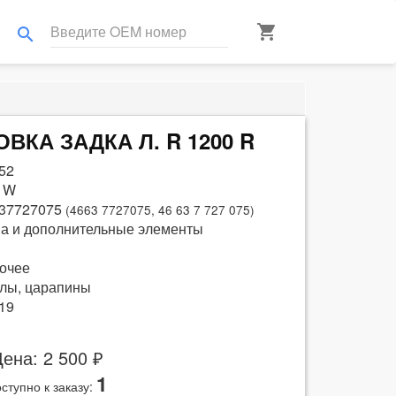
shopping_cart
search
ОВКА ЗАДКА Л. R 1200 R
52
 W
37727075
(4663 7727075, 46 63 7 727 075)
а и дополнительные элементы
очее
лы, царапины
19
ена: 2 500 ₽
1
ступно к заказу: