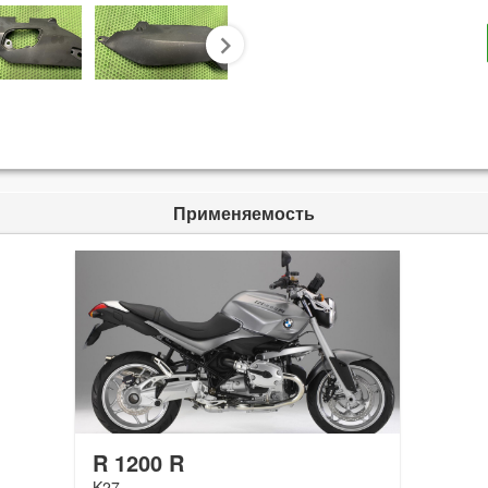
next
Применяемость
R 1200 R
K27