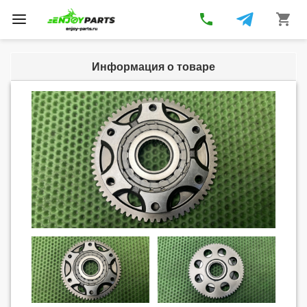
phone
shopping_cart
Toggle
navigation
Информация о товаре