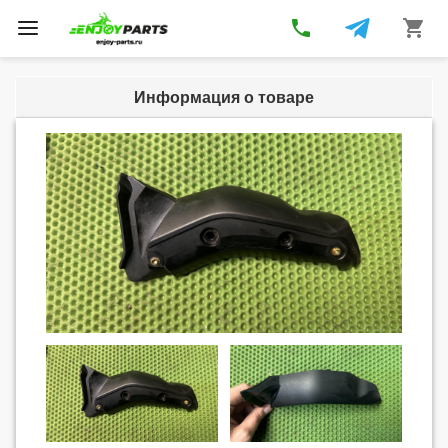
phone
shopping_cart
Toggle
navigation
Информация о товаре