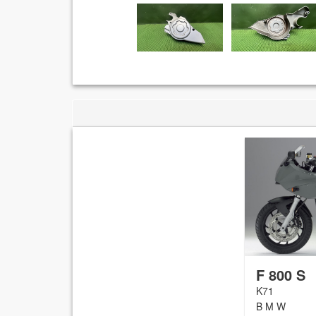
F 800 S
K71
B M W