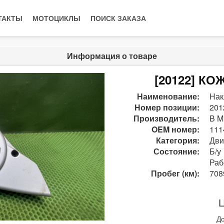
ТАКТЫ
МОТОЦИКЛЫ
ПОИСК ЗАКАЗА
Информация о товаре
[20122] КО
Наименование:
Нак
Номер позиции:
201
Производитель:
B M
OEM номер:
111
Категория:
Дви
Состояние:
Б/у
Раб
Пробег (км):
708
Ц
До