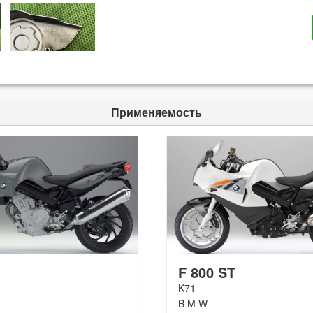
Применяемость
F 800 ST
K71
B M W