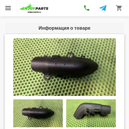
phone
shopping_cart
Toggle
navigation
Информация о товаре