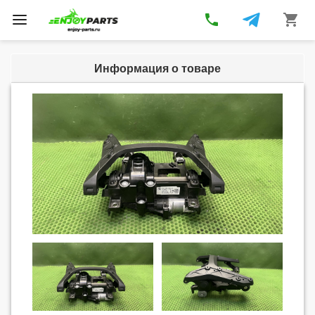
phone
shopping_cart
Toggle
navigation
Информация о товаре