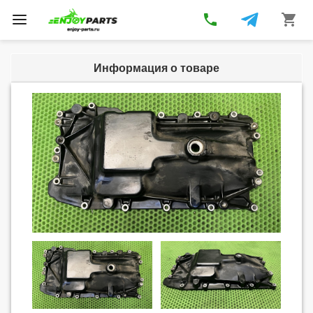
phone
shopping_cart
Toggle
navigation
Информация о товаре