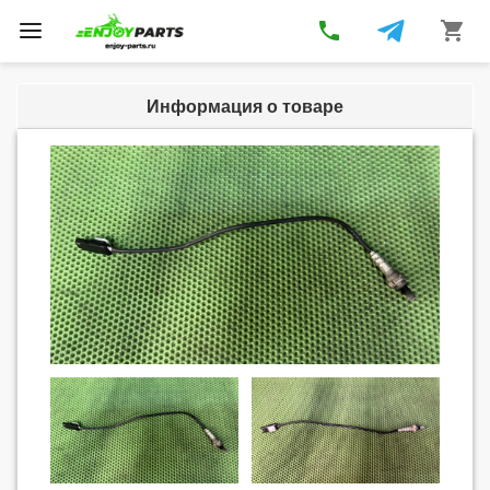
phone
shopping_cart
Toggle
navigation
Информация о товаре