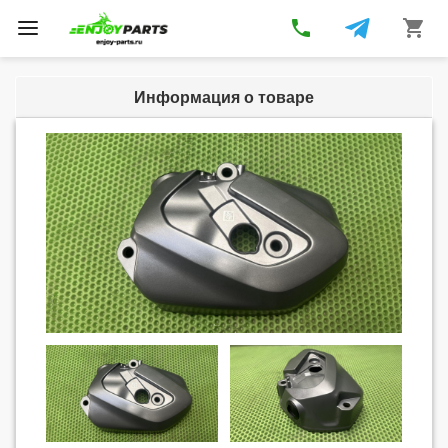
phone
shopping_cart
Toggle
navigation
Информация о товаре