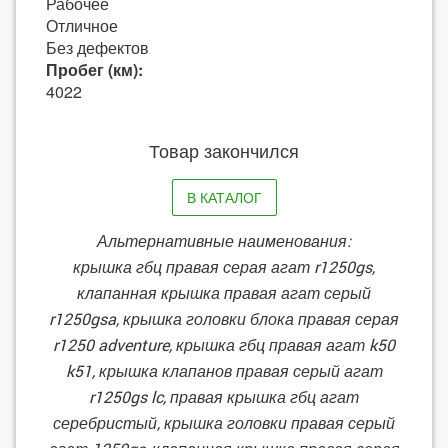
Рабочее
Отличное
Без дефектов
Пробег (км):
4022
Товар закончился
В КАТАЛОГ
Альтернативные наименования:
крышка гбц правая серая агат r1250gs,
клапанная крышка правая агат серый
r1250gsa, крышка головки блока правая серая
r1250 adventure, крышка гбц правая агат k50
k51, крышка клапанов правая серый агат
r1250gs lc, правая крышка гбц агат
серебристый, крышка головки правая серый