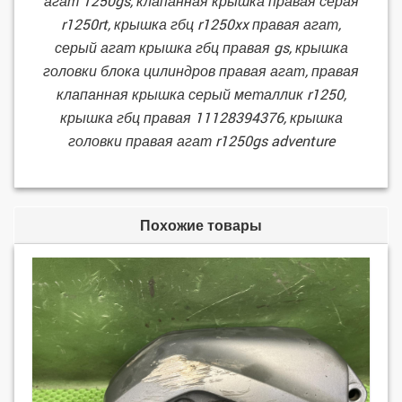
агат 1250gs, клапанная крышка правая серая
r1250rt, крышка гбц r1250xx правая агат,
серый агат крышка гбц правая gs, крышка
головки блока цилиндров правая агат, правая
клапанная крышка серый металлик r1250,
крышка гбц правая 11128394376, крышка
головки правая агат r1250gs adventure
Похожие товары