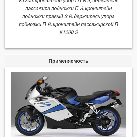
K1200, кронштейн упора П R S, держатель
пассажира подножки П S, кронштейн
подножки правый S R, держатель упора
подножки П R, кронштейн пассажирской П
K1200 S
Применяемость