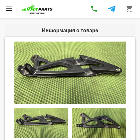
phone
shopping_cart
Toggle
navigation
Информация о товаре