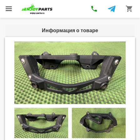
phone
shopping_cart
Toggle
navigation
Информация о товаре