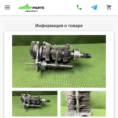
phone
shopping_cart
Toggle
navigation
Информация о товаре