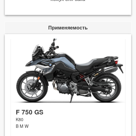
Применяемость
F 750 GS
K80
B M W