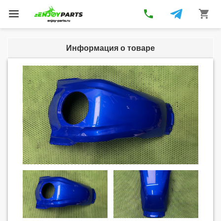
phone
shopping_cart
Toggle
navigation
Информация о товаре