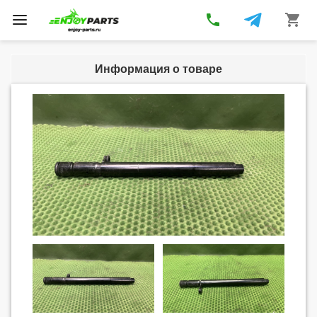
phone
shopping_cart
Toggle
navigation
Информация о товаре