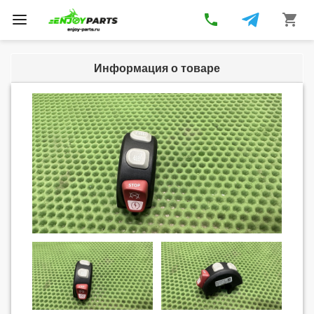
phone
shopping_cart
Toggle
navigation
Информация о товаре