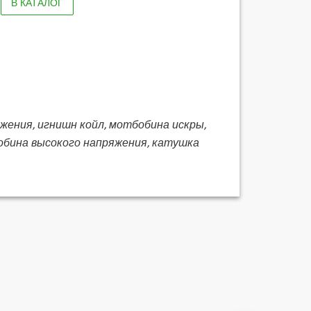
В КАТАЛОГ
яжения, игнишн койл, мотбобина искры,
обина высокого напряжения, катушка