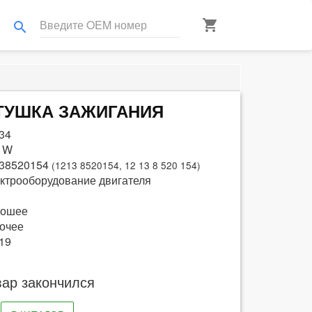
shopping_cart
search
КАТУШКА ЗАЖИГАНИЯ
34
 W
38520154
(1213 8520154, 12 13 8 520 154)
ктрооборудование двигателя
рошее
очее
19
вар закончился