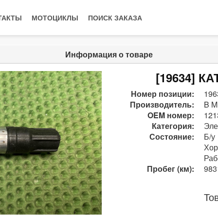
ТАКТЫ
МОТОЦИКЛЫ
ПОИСК ЗАКАЗА
Информация о товаре
[19634] 
Номер позиции:
196
Производитель:
B M
OEM номер:
121
Категория:
Эле
Состояние:
Б/у
Хо
Раб
Пробег (км):
983
То