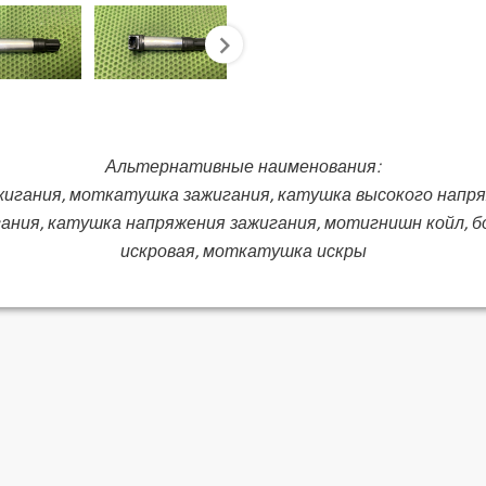
next
Альтернативные наименования:
 зажигания, моткатушка зажигания, катушка высокого напр
гания, катушка напряжения зажигания, мотигнишн койл, б
искровая, моткатушка искры