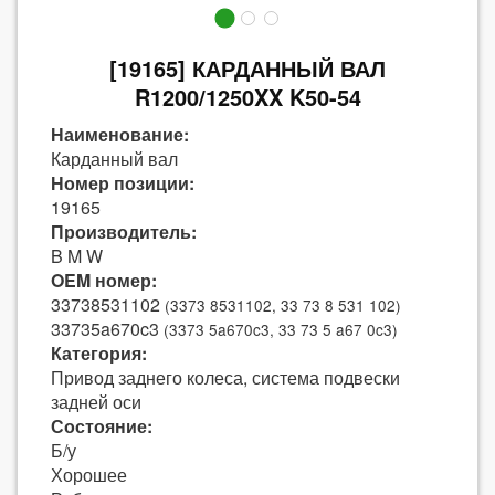
[19165] КАРДАННЫЙ ВАЛ
R1200/1250XX K50-54
Наименование:
Карданный вал
Номер позиции:
19165
Производитель:
B M W
OEM номер:
33738531102
(3373 8531102, 33 73 8 531 102)
33735a670c3
(3373 5a670c3, 33 73 5 a67 0c3)
Категория:
Привод заднего колеса, система подвески
задней оси
Состояние:
Б/у
Хорошее