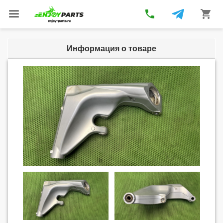
phone
shopping_cart
Toggle
navigation
Информация о товаре