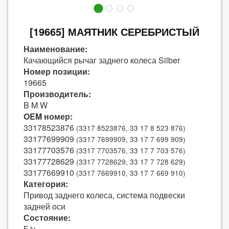
[19665] МАЯТНИК СЕРЕБРИСТЫЙ
Наименование:
Качающийся рычаг заднего колеса Silber
Номер позиции:
19665
Производитель:
B M W
OEM номер:
33178523876
(3317 8523876, 33 17 8 523 876)
33177699909
(3317 7699909, 33 17 7 699 909)
33177703576
(3317 7703576, 33 17 7 703 576)
33177728629
(3317 7728629, 33 17 7 728 629)
33177669910
(3317 7669910, 33 17 7 669 910)
Категория:
Привод заднего колеса, система подвески
задней оси
Состояние:
Б/у