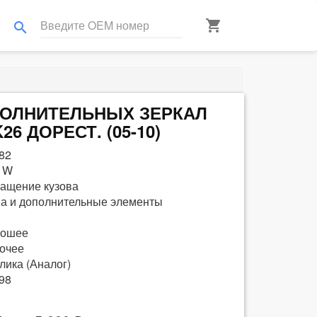
shopping_cart
search
ДОПОЛНИТЕЛЬНЫХ ЗЕРКАЛ
26 ДОРЕСТ. (05-10)
82
 W
ащение кузова
а и дополнительные элементы
рошее
очее
лика (Аналог)
98