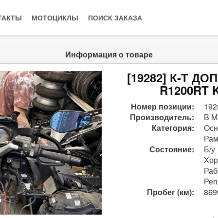
ТАКТЫ
МОТОЦИКЛЫ
ПОИСК ЗАКАЗА
Информация о товаре
[19282] К-Т 
R1200RT K
Номер позиции:
192
Производитель:
B M
Категория:
Осн
Рам
Состояние:
Б/у
Хо
Раб
Реп
Пробег (км):
869