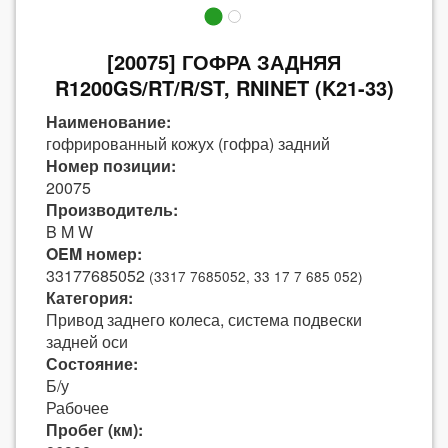
[20075] ГОФРА ЗАДНЯЯ
R1200GS/RT/R/ST, RNINET (K21-33)
Наименование:
гофрированный кожух (гофра) задний
Номер позиции:
20075
Производитель:
B M W
OEM номер:
33177685052
(3317 7685052, 33 17 7 685 052)
Категория:
Привод заднего колеса, система подвески
задней оси
Состояние:
Б/у
Рабочее
Пробег (км):