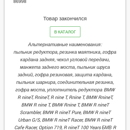
86998
Товар закончился
В КАТАЛОГ
Альтернативные наименования:
пыльник редуктора, резинка маятника, гофра
кардана задняя, чехол угловой передачи,
манжета заднего моста, пыльник шруса
задний, гофра резиновая, защита кардана,
пыльник шарнира, соединительная резинка,
гофра моста, уплотнитель редуктора BMW
R nineT, RnineT, R nine T, Rnine T, BMW RnineT,
BMW R nine T, BMW Rnine T, BMW R nineT
Scrambler, BMW R nineT Pure, BMW R nineT
Urban G/S, BMW R nineT Racer, BMW R nineT
Cafe Racer, Option 719, R nineT 100 Years БМВ R