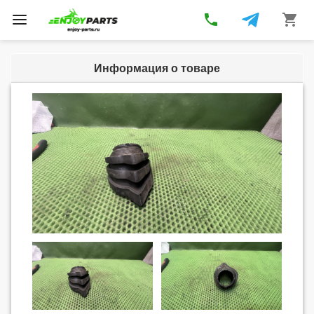
phone
shopping_cart
Toggle
navigation
Информация о товаре